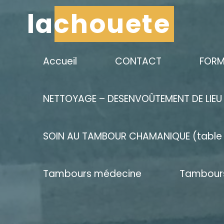
Aller
lachouete
au
contenu
Accueil
CONTACT
FORM
NETTOYAGE – DESENVOÛTEMENT DE LIEU
SOIN AU TAMBOUR CHAMANIQUE (table 
Tambours médecine
Tambours