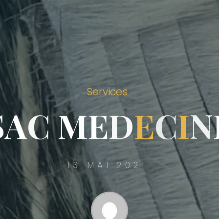
Services
S
A
C
M
E
D
E
C
I
N
13 MAI 2021